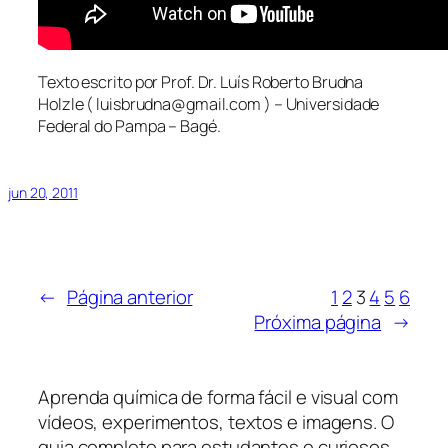
Texto escrito por Prof. Dr. Luís Roberto Brudna
Holzle ( luisbrudna@gmail.com ) – Universidade
Federal do Pampa – Bagé.
jun 20, 2011
←
Página anterior
1
2
3
4
5
6
Próxima página
→
Aprenda química de forma fácil e visual com
vídeos, experimentos, textos e imagens. O
guia completo para estudantes e curiosos