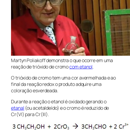
Martyn Poliakoff demonstra o que ocorre em uma
reação de trióxido de cromo
com etanol
.
O trióxido de cromo tem uma cor avermelhada e ao
final da reação redox o produto adquire uma
coloração esverdeada.
Durante a reação o etanol é oxidado gerando o
etanal
(ou acetaldeído) e o cromo é reduzido de
Cr(VI) para Cr(III).