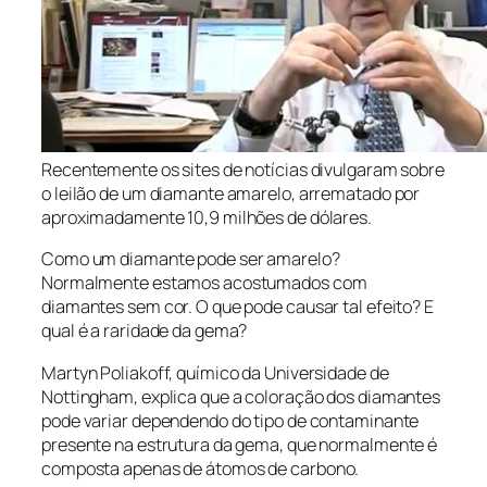
Recentemente os sites de notícias divulgaram sobre
o leilão de um diamante amarelo, arrematado por
aproximadamente 10,9 milhões de dólares.
Como um diamante pode ser amarelo?
Normalmente estamos acostumados com
diamantes sem cor. O que pode causar tal efeito? E
qual é a raridade da gema?
Martyn Poliakoff, químico da Universidade de
Nottingham, explica que a coloração dos diamantes
pode variar dependendo do tipo de contaminante
presente na estrutura da gema, que normalmente é
composta
apenas
de átomos de carbono.