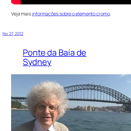
Veja mais
informações sobre o elemento cromo
.
fev 27, 2012
Ponte da Baía de
Sydney