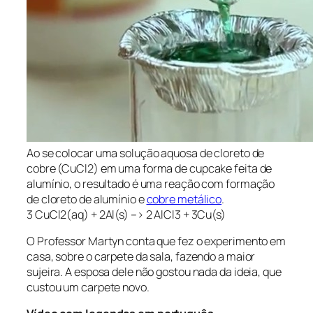
Ao se colocar uma solução aquosa de cloreto de
cobre (CuCl2) em uma forma de cupcake feita de
alumínio, o resultado é uma reação com formação
de cloreto de alumínio e
cobre metálico
.
3 CuCl2(aq) + 2Al(s) –> 2 AlCl3 + 3Cu(s)
O Professor Martyn conta que fez o experimento em
casa, sobre o carpete da sala, fazendo a maior
sujeira. A esposa dele não gostou nada da ideia, que
custou um carpete novo.