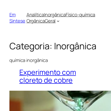
Pular
para
Em
Analítica
Inorgânica
Físico-química
o
Síntese
Orgânica
Geral
conteúdo
Categoria:
Inorgânica
química inorgânica
Experimento com
cloreto de cobre