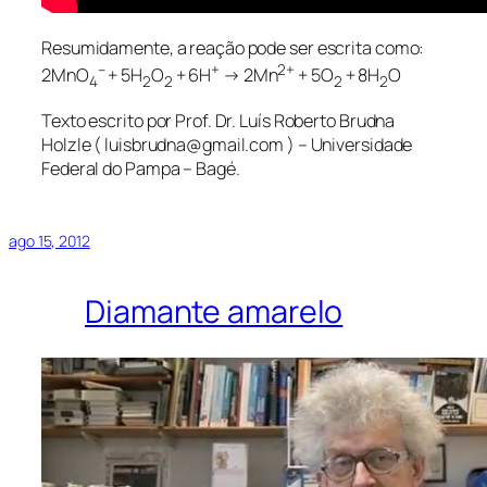
Resumidamente, a reação pode ser escrita como:
–
+
2+
2MnO
+ 5H
O
+ 6H
→ 2Mn
+ 5O
+ 8H
O
4
2
2
2
2
Texto escrito por Prof. Dr. Luís Roberto Brudna
Holzle ( luisbrudna@gmail.com ) – Universidade
Federal do Pampa – Bagé.
ago 15, 2012
Diamante amarelo