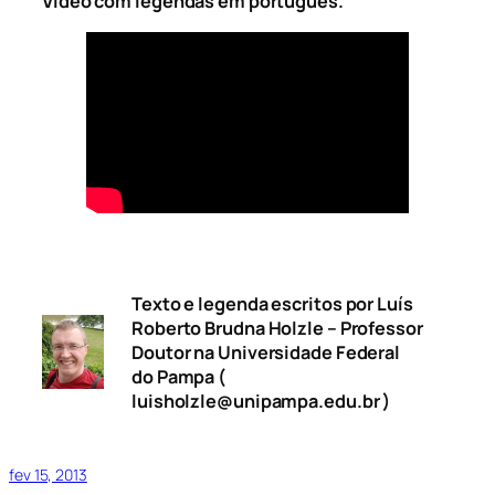
Vídeo com legendas em português.
Texto e legenda escritos por Luís
Roberto Brudna Holzle – Professor
Doutor na Universidade Federal
do Pampa (
luisholzle@unipampa.edu.br )
fev 15, 2013