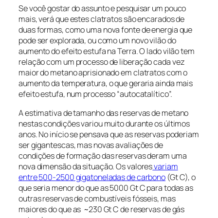
Se você gostar do assunto e pesquisar um pouco
mais, verá que estes clatratos são encarados de
duas formas, como uma nova fonte de energia que
pode ser explorada, ou como um novo vilão do
aumento do efeito estufa na Terra. O lado vilão tem
relação com um processo de liberação cada vez
maior do metano aprisionado em clatratos com o
aumento da temperatura, o que geraria ainda mais
efeito estufa, num processo “autocatalítico”.
A estimativa de tamanho das reservas de metano
nestas condições variou muito durante os últimos
anos. No início se pensava que as reservas poderiam
ser gigantescas, mas novas avaliações de
condições de formação das reservas deram uma
nova dimensão da situação. Os valores
variam
entre 500-2500 gigatoneladas de carbono
(Gt C), o
que seria menor do que as 5000 Gt C para todas as
outras reservas de combustíveis fósseis, mas
maiores do que as ~230 Gt C de reservas de gás