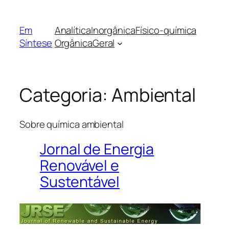
Pular
para
Em
Analítica
Inorgânica
Físico-química
o
Síntese
Orgânica
Geral
conteúdo
Categoria:
Ambiental
Sobre química ambiental
Jornal de Energia
Renovável e
Sustentável