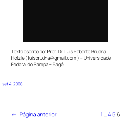
Texto escrito por Prof. Dr. Luís Roberto Brudna
Holzle ( luisbrudna@gmail.com ) – Universidade
Federal do Pampa – Bagé.
set 4, 2008
←
Página anterior
1
…
4
5
6