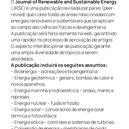
O
Journal of Renewable and Sustainable Energy
(JRSE) é uma publicação revisada por pares (peer-
revied) que cobre todas as áreas relacionadas com
energias renováveis e sustentáveis que se aplicam
ao campo das ciências físicas e da engenharia.
A publicação será feita somente na web, garantindo
uma rapidez no processo de aprovação de artigos.
O aspecto interdisciplinar da publicação garante
uma ampla diversidade de tópicos a serem
abordados.
A publicação incluirá os seguites assuntos:
– Bioenergia – bioreações e bioengenharia
– Energia geotérmica – geisers, bombas de calor e
novos aparelhos.
– Energia marinha e hidroelétrica – ondas, marés e
represas.
– Energia nuclear – fusão e fissão
– Energia solar – conversores de energia solar
térmica e fotovoltáica
– Energia eólica – controles e sistemas de turbinas
– Conversão de energia – membranas de óxido