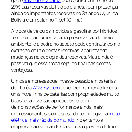
que o
Salar de Atacama
pode conter em torno de
27% das reservas de lítio do planeta, com presença
ainda de importantes reservas no Salar de Uyuni na
Bolívia e um salar no Tibet (China).
A troca de veículos movidos a gasolina por híbridos
tem como argumentação a preservação do meio
ambiente, e a pedra no sapato pode continuar com a
extração de lítio destas reservas, acarretando
mudanças na ecologia das reservas. Mas ainda é
possível que essa troca seja, no final das contas,
vantajosa.
Um das empresas que investe pesado em baterias
de lítio é a
A123 Systems
que recentemente lançou
uma nova linha de baterias com propriedades muito
boas para diversas aplicações, e com
demonstrações de performance ainda mais
impressionantes, como o uso da tecnologia na
moto
elétrica mais rápida do mundo
. No entanto a
empresa não se manifesta sobre a questão do lítio.