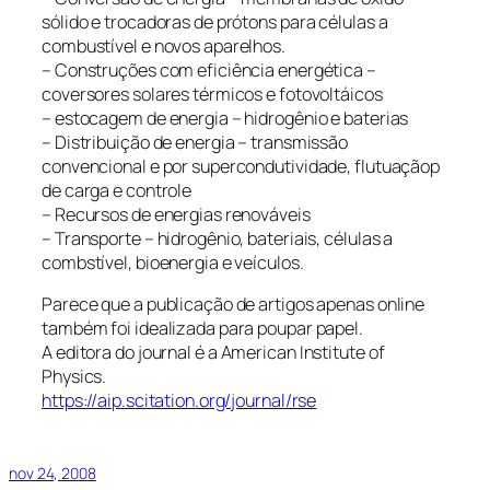
sólido e trocadoras de prótons para células a
combustível e novos aparelhos.
– Construções com eficiência energética –
coversores solares térmicos e fotovoltáicos
– estocagem de energia – hidrogênio e baterias
– Distribuição de energia – transmissão
convencional e por supercondutividade, flutuaçãop
de carga e controle
– Recursos de energias renováveis
– Transporte – hidrogênio, bateriais, células a
combstível, bioenergia e veículos.
Parece que a publicação de artigos apenas online
também foi idealizada para poupar papel.
A editora do journal é a
American Institute of
Physics
.
https://aip.scitation.org/journal/rse
nov 24, 2008