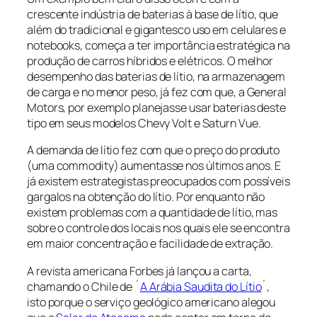
crescente indústria de baterias à base de lítio, que
além do tradicional e gigantesco uso em celulares e
notebooks, começa a ter importância estratégica na
produção de carros híbridos e elétricos. O melhor
desempenho das baterias de lítio, na armazenagem
de carga e no menor peso, já fez com que, a General
Motors, por exemplo planejasse usar baterias deste
tipo em seus modelos Chevy Volt e Saturn Vue.
A demanda de lítio fez com que o preço do produto
(uma commodity) aumentasse nos últimos anos. E
já existem estrategistas preocupados com possíveis
gargalos na obtenção do lítio. Por enquanto não
existem problemas com a quantidade de lítio, mas
sobre o controle dos locais nos quais ele se encontra
em maior concentração e facilidade de extração.
A revista americana Forbes já lançou a carta,
chamando o Chile de ´
A Arábia Saudita do Lítio
´,
isto porque o serviço geológico americano alegou