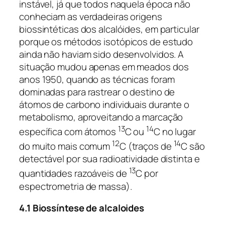
instável, já que todos naquela época não
conheciam as verdadeiras origens
biossintéticas dos alcalóides, em particular
porque os métodos isotópicos de estudo
ainda não haviam sido desenvolvidos. A
situação mudou apenas em meados dos
anos 1950, quando as técnicas foram
dominadas para rastrear o destino de
átomos de carbono individuais durante o
metabolismo, aproveitando a marcação
13
14
específica com átomos
C ou
C no lugar
12
14
do muito mais comum
C (traços de
C são
detectável por sua radioatividade distinta e
13
quantidades razoáveis ​​de
C por
espectrometria de massa).
4.1 Biossíntese de alcaloides