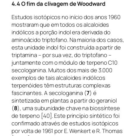
4.4 O fim da clivagem de Woodward
Estudos isotópicos no início dos anos 1960
mostraram que em todos os alcaloides
indólicos a porção indol era derivada do
aminoácido triptofano. Na maioria dos casos,
esta unidade indol foi construída a partir de
triptamina – por sua vez, do triptofano –
juntamente com o módulo de terpeno C10
secologanina. Muitos dos mais de 3.000
exemplos de tais alcaloides indólicos
terpenóides têm estruturas complexas
fascinantes. A secologanina (
7
) é
sintetizada em plantas a partir do geraniol
(
8
), uma subunidade chave na biossíntese
de terpeno [40]. Este princípio sintético foi
confirmado através de estudos isotópicos
por volta de 1961 por E. Wenkert e R. Thomas