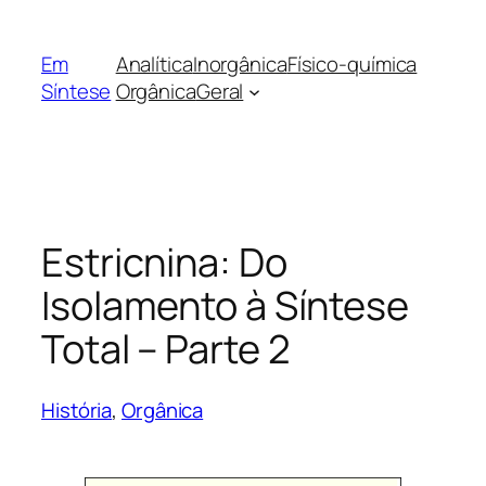
Pular
para
Em
Analítica
Inorgânica
Físico-química
o
Síntese
Orgânica
Geral
conteúdo
Estricnina: Do
Isolamento à Síntese
Total – Parte 2
História
, 
Orgânica