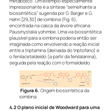
metabólico”. Um exemplo especialmente
impressionante é a síntese “semelhante a
biossintética” sugerida por G. Barger e G.
Hahn [29,30] de ioimbina (Fig. 6),
encontrada na casca da árvore africana
Pausinystalia yohimbe
. Uma via biossintética
plausível para a ioimbina poderia então ser
imaginada como envolvendo a reação inicial
entre a triptamina (derivada do triptofano) e
o fenilacetaldeído (a partir da fenilalanina),
seguida pela reação com o formaldeído.
Figura 6.
Origem biossintética da
ioimbina.
4.2 O plano inicial de Woodward para uma