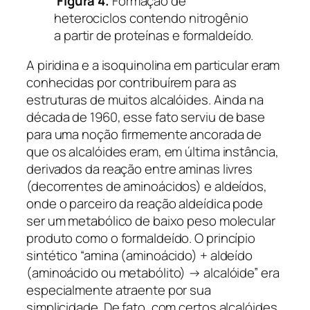
Figura 4.
Formação de
heterociclos contendo nitrogênio
a partir de proteínas e formaldeído.
A piridina e a isoquinolina em particular eram
conhecidas por contribuírem para as
estruturas de muitos alcalóides. Ainda na
década de 1960, esse fato serviu de base
para uma noção firmemente ancorada de
que os alcalóides eram, em última instância,
derivados da reação entre aminas livres
(decorrentes de aminoácidos) e aldeídos,
onde o parceiro da reação aldeídica pode
ser um metabólico de baixo peso molecular
produto como o formaldeído. O princípio
sintético “amina (aminoácido) + aldeído
(aminoácido ou metabólito) → alcalóide” era
especialmente atraente por sua
simplicidade. De fato, com certos alcalóides