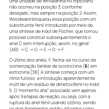
uma unidade de fenilalanina no triptofano
não ocorreu na posição 3, conforme
desejado, mas sempre na posição 2. Assim,
Woodward bloqueou essa posição com um
substituinte fenil introduzido por meio de
uma síntese de indol de Fischer, que tornou
possível construir subsequentemente o
anel C sem interrupção; assim, no geral:
(AB) → C → G → E → D → F.
O último dos anéis, F, fecha-se no curso da
isomerização familiar de isostricnina (
6
) em
estricnina [38]. A síntese começa com um
ritmo furioso: a introdução aparentemente
inútil de um resíduo de dimetoxifenil no indol
5. O “momento aha” associado vem apenas
após 9 etapas de reação, ou seja, com a
ruptura do anel fenil usando ozônio, sendo
os dois fragmentos então utilizados como