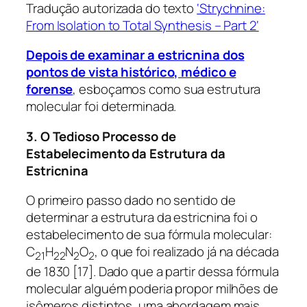
Tradução autorizada do texto
‘Strychnine:
From Isolation to Total Synthesis – Part 2‘
Depois de examinar a estricnina dos
pontos de vista histórico, médico e
forense
, esboçamos como sua estrutura
molecular foi determinada.
3. O Tedioso Processo de
Estabelecimento da Estrutura da
Estricnina
O primeiro passo dado no sentido de
determinar a estrutura da estricnina foi o
estabelecimento de sua fórmula molecular:
C
H
N
O
, o que foi realizado já na década
21
22
2
2
de 1830 [17]. Dado que a partir dessa fórmula
molecular alguém poderia propor milhões de
isômeros distintos, uma abordagem mais