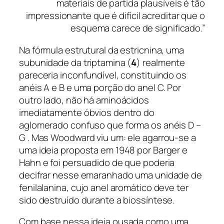
materiais de partida plausíveis é tão
impressionante que é difícil acreditar que o
esquema carece de significado.”
Na fórmula estrutural da estricnina, uma
subunidade da triptamina (
4
) realmente
pareceria inconfundível, constituindo os
anéis A e B e uma porção do anel C. Por
outro lado, não há aminoácidos
imediatamente óbvios dentro do
aglomerado confuso que forma os anéis D –
G . Mas Woodward viu um: ele agarrou-se a
uma ideia proposta em 1948 por Barger e
Hahn e foi persuadido de que poderia
decifrar nesse emaranhado uma unidade de
fenilalanina, cujo anel aromático deve ter
sido destruído durante a biossíntese.
Com base nessa ideia ousada como uma