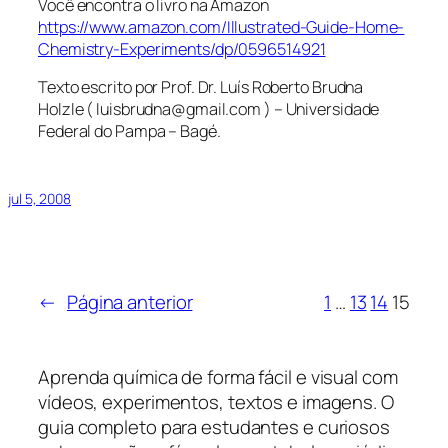
Você encontra o livro na Amazon
https://www.amazon.com/Illustrated-Guide-Home-
Chemistry-Experiments/dp/0596514921
Texto escrito por Prof. Dr. Luís Roberto Brudna
Holzle ( luisbrudna@gmail.com ) – Universidade
Federal do Pampa – Bagé.
jul 5, 2008
←
Página anterior
1
…
13
14
15
Aprenda química de forma fácil e visual com
vídeos, experimentos, textos e imagens. O
guia completo para estudantes e curiosos