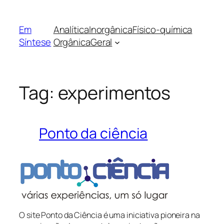
Pular
para
Em
Analítica
Inorgânica
Físico-química
o
Síntese
Orgânica
Geral
conteúdo
Tag:
experimentos
Ponto da ciência
O site Ponto da Ciência é uma iniciativa pioneira na