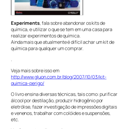
Experiments
, fala sobre abandonar os kits de
química, e utilizar o que se tem em uma casa para
realizar experimentos de química.
Ainda mais que atualmente é difícil achar um kit de
química para qualquer um comprar.
.
Veja mais sobre isso em
http://www.gluon.com.br/blog/2007/10/03/kit-
quimica-perigo/
O livro ensina diversas técnicas, tais como: purificar
álcool por destilação, produzir hidrogênio por
eletrólise, fazer investigação de impressões digitais
e venenos, trabalhar com colóides e suspensões,
etc.