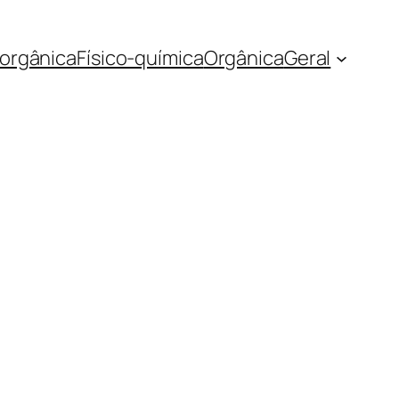
norgânica
Físico-química
Orgânica
Geral