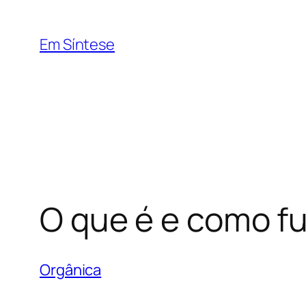
Pular
para
Em Síntese
o
conteúdo
O que é e como f
Orgânica