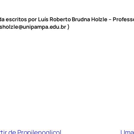
da escritos por Luís Roberto Brudna Holzle – Profess
isholzle@unipampa.edu.br )
ir de Propilenoglicol
Uma 