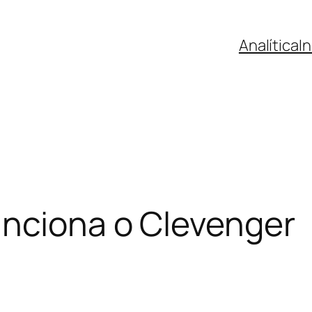
Analítica
I
unciona o Clevenger