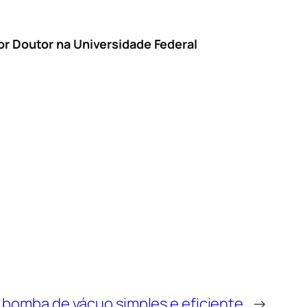
or Doutor na Universidade Federal
bomba de vácuo simples e eficiente
→