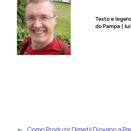
Texto e legen
do Pampa ( lu
←
Como Produzir Dimetil Dioxano a Part