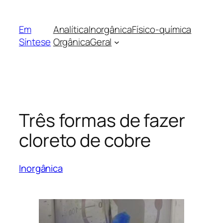
Pular
para
Em
Analítica
Inorgânica
Físico-química
o
Síntese
Orgânica
Geral
conteúdo
Três formas de fazer
cloreto de cobre
Inorgânica