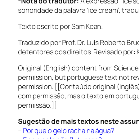
*Nota do tradutor:
A expressão ´Ice s
sonoridade da palavra ‘ice cream’, trad
Texto escrito por Sam Kean.
Traduzido por Prof. Dr. Luís Roberto Br
detentores dos direitos. Revisado por: K
Original (English) content from Science
permission, but portuguese text not rev
permission. [[Conteúdo original (inglês
com permissão, mas o texto em português
permissão.]]
Sugestão de mais textos neste assu
–
Por que o gelo racha na água?