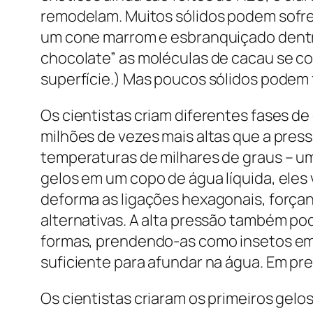
remodelam. Muitos sólidos podem sofrer
um cone marrom e esbranquiçado dentro
chocolate” as moléculas de cacau se 
superfície.) Mas poucos sólidos podem f
Os cientistas criam diferentes fases
milhões de vezes mais altas que a pres
temperaturas de milhares de graus – u
gelos em um copo de água líquida, eles 
deforma as ligações hexagonais, força
alternativas. A alta pressão também po
formas, prendendo-as como insetos em 
suficiente para afundar na água. Em pr
Os cientistas criaram os primeiros gelos e