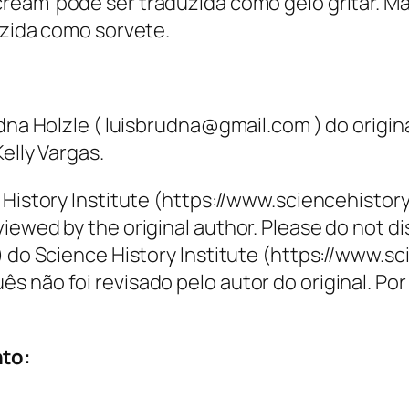
cream’ pode ser traduzida como gelo gritar. 
uzida como sorvete.
udna Holzle ( luisbrudna@gmail.com ) do origin
elly Vargas.
 History Institute (https://www.sciencehistory
iewed by the original author. Please do not di
) do Science History Institute (https://www.s
 não foi revisado pelo autor do original. Por
nto: