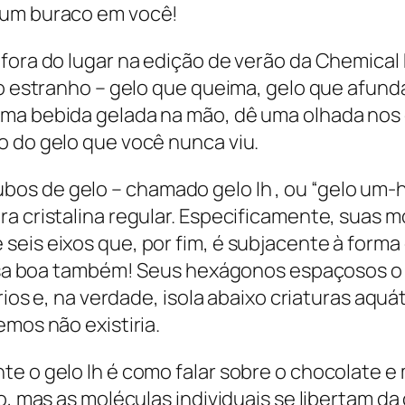
 um buraco em você!
 fora do lugar na edição de verão da Chemical
lo estranho – gelo que queima, gelo que afunda
uma bebida gelada na mão, dê uma olhada nos
o do gelo que você nunca viu.
os de gelo – chamado gelo Ih , ou “gelo um-
ra cristalina regular. Especificamente, suas
seis eixos que, por fim, é subjacente à forma
 coisa boa também! Seus hexágonos espaçosos
ários e, na verdade, isola abaixo criaturas aq
emos não existiria.
te o gelo Ih é como falar sobre o chocolate 
ro, mas as moléculas individuais se libertam d