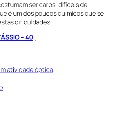
costumam ser caros, difíceis de
 que é um dos poucos químicos que se
stas dificuldades.
ÁSSIO – 40
.]
am atividade óptica
.
o