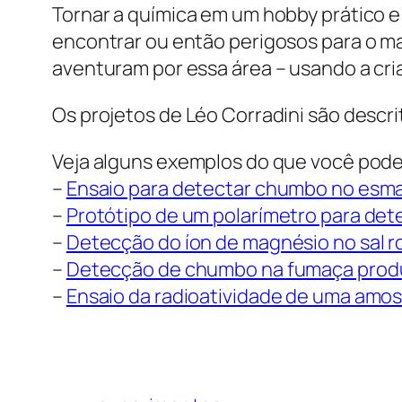
Tornar a química em um hobby prático e 
encontrar ou então perigosos para o ma
aventuram por essa área – usando a cri
Os projetos de Léo Corradini são descr
Veja alguns exemplos do que você pode 
–
Ensaio para detectar chumbo no esm
–
Protótipo de um polarímetro para det
–
Detecção do íon de magnésio no sal r
–
Detecção de chumbo na fumaça produz
–
Ensaio da radioatividade de uma amos