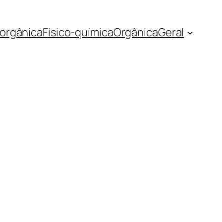
norgânica
Físico-química
Orgânica
Geral