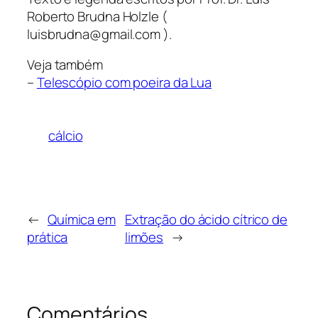
Roberto Brudna Holzle (
luisbrudna@gmail.com ).
Veja também
–
Telescópio com poeira da Lua
cálcio
←
Química em
Extração do ácido cítrico de
prática
limões
→
Comentários