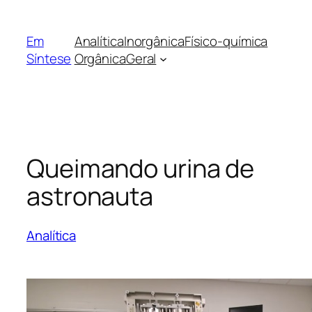
Pular
para
Em
Analítica
Inorgânica
Físico-química
o
Síntese
Orgânica
Geral
conteúdo
Queimando urina de
astronauta
Analítica