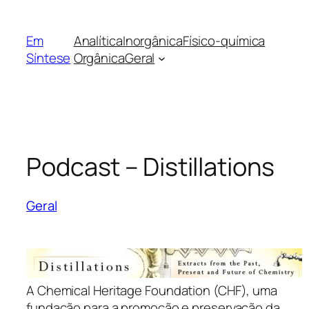
Pular
para
Em
Analítica
Inorgânica
Físico-química
o
Síntese
Orgânica
Geral
conteúdo
Podcast – Distillations
Geral
A
Chemical Heritage Foundation (CHF)
, uma
fundação para a promoção e preservação da