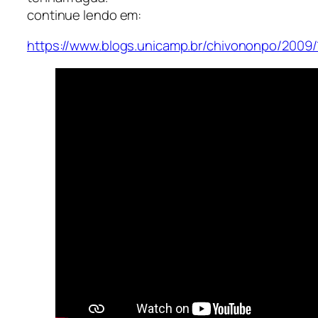
continue lendo em:
https://www.blogs.unicamp.br/chivononpo/2009