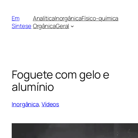
Pular
para
Em
Analítica
Inorgânica
Físico-química
o
Síntese
Orgânica
Geral
conteúdo
Foguete com gelo e
alumínio
Inorgânica
, 
Vídeos